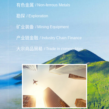
有色金属
/ Non-ferrous Metals
勘探
/ Exploration
矿业装备
/ Mining Equipment
产业链金融
/ Industry Chain Finance
大宗商品贸易
/ Trade in commodities