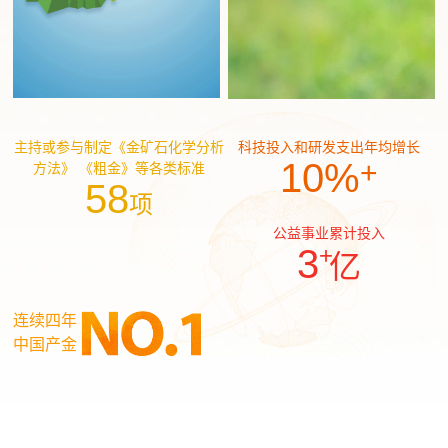
主持或参与制定《金矿石化学分析
科技投入和研发支出年均增长
10
%
+
方法》
《粗金》等各类标准
58
项
公益事业累计投入
3
+
亿
连续四年
中国产金