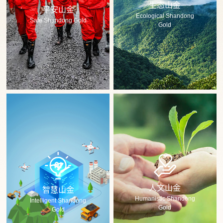
生态山金
平安山金
Ecological Shandong
Safe Shandong Gold
Gold
人文山金
智慧山金
Humanistic Shandong
Intelligent Shandong
Gold
Gold