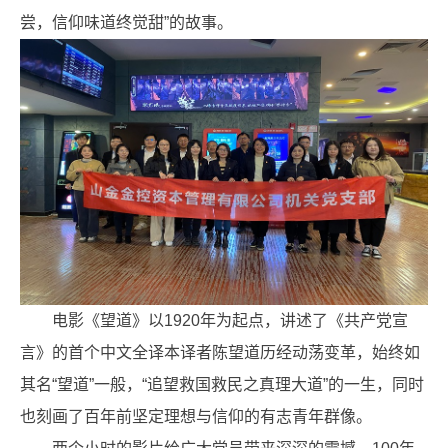
尝，信仰味道终觉甜”的故事。
电影《望道》以1920年为起点，讲述了《共产党宣
言》的首个中文全译本译者陈望道历经动荡变革，始终如
其名“望道”一般，“追望救国救民之真理大道”的一生，同时
也刻画了百年前坚定理想与信仰的有志青年群像。