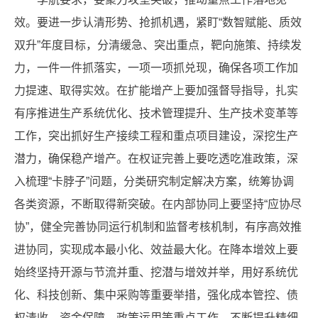
效。要进一步认清形势、抢抓机遇，紧盯“数智赋能、质效
双升”年度目标，分清缓急、突出重点，靶向施策、持续发
力，一件一件抓落实，一项一项抓兑现，确保各项工作加
力提速、取得实效。在扩能增产上要加强督导指导，扎实
有序推进生产系统优化、技术管理提升、生产技术变革等
工作，突出抓好生产接续工程和重点项目建设，深挖生产
潜力，确保稳产增产。在权证完善上要吃透吃准政策，深
入梳理“卡脖子”问题，分类研究制定解决方案，统筹协调
各类资源，不断取得新突破。在内部协同上要坚持“应协尽
协”，健全完善协同运行机制和监督考核机制，有序高效推
进协同，实现成本最小化、效益最大化。在降本增效上要
始终坚持开源与节流并重、挖潜与增效并举，用好系统优
化、科技创新、集中采购等重要举措，强化成本管控、债
权清收、资金保障、政策运用等重点工作，不断提升精细