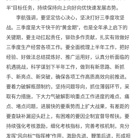
半”目标任务，持续保持向上向好向优快速发展态势。
李航强调，要坚定信心决心，坚决打好三季度攻坚
战。三季度是大干快干的“黄金期”，也是全年承上启下的
关键期，要主动扛起责任，铆劲多作贡献，扎实有效做好
三季度生产经营各项工作。要全面梳理上半年工作，把好
经验、好做法总结提炼好、推广运用好，认真分析面临的
机遇挑战，科学谋划下半年工作，做到有新思路、新抓
手、新亮点、新突破，确保各项工作高质高效向前推进。
要着力破解瓶颈制约，坚持问题导向，抓住薄弱环节，采
取有力措施，下大力气破解影响重点工作进度的难点、痛
点、堵点问题，进展快的要乘势而上扩大战果，有差距的
要查缺补漏迎头赶上，有困难的要因企制宜督导帮扶。要
持续强化考核激励，细化考核指标，完善考核机制，充分
发挥“风向标”“指挥棒”作用，激励先进、鞭策后进，形成担