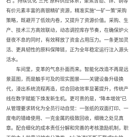
石”。持续优化“三元”原料供应体系，聚焦含铅、锌、铜等
有价元素丰富的高银精矿资源，精准实施“一矿一策”采购
策略，既避开了低效内卷，又提升了资源价值。采购、生
产、技术三方高效联动，动态调控库存节奏，在确保炉火
昼夜不息的同时，有效释放了资金占用压力。一条更加灵
活、更具韧性的原料保障链，正为全年稳定运行注入源头
活水。
车间里，变革的气息扑面而来。智能化改造不再是远
景蓝图，而是触手可及的现实图景——关键设备升级换
代，浸出系统流程再造，综合回收效率显著提升，传统产
线在数字赋能下焕发新生机。更可贵的是，“降本增效”已
从管理要求转化为全员行动自觉：一张纸的双面打印、一
度电的错峰使用、一克金属的极致回收，细微之处见真
章。配合细化的成本责任分解和完善的考核激励机制，职