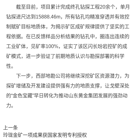
截至目前，项目累计完成终孔钻探工程20余个，单月
钻探进尺达到15888.46m，所有钻孔均精准穿透并有效控
制赋矿目标地质体，为揭示矿区成矿规律提供了坚实的工
程依据。在已反馈样品分析结果的钻孔中，圈连出连续的
工业矿体，见矿率100%，证实了该区闪长玢岩控矿的成
矿模式，进一步验证了前期地质认识与勘探部署的科学
性。
下一步，西部地勘公司将继续深挖矿区资源潜力，为
探矿增储及开发建设提供强有力的地质支撑，让戈壁深处
的“金色宝藏”早日转化为推动山东黄金集团发展的强劲动
力。
上一条
玲珑金矿一项成果获国家发明专利授权