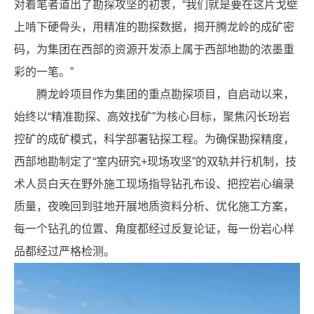
对着笔者道出了勘探攻坚的初衷，“我们就是要在这片戈壁
上啃下硬骨头，用精准的勘探数据，揭开腾龙岭的成矿密
码，为集团在西部的资源开发添上属于西部地勘的浓墨重
彩的一笔。”
腾龙岭项目作为集团的重点勘探项目，自启动以来，
始终以“精准勘探、高效找矿”为核心目标，聚焦闪长玢岩
控矿的成矿模式，科学部署钻探工程。为确保勘探精度，
西部地勘制定了“室内研究+现场攻坚”的双轨并行机制，技
术人员白天在野外施工现场指导钻孔布设、把控岩心编录
质量，夜晚回到驻地开展地质资料分析、优化施工方案，
每一个钻孔的位置、角度都经过反复论证，每一份岩心样
品都经过严格检测。