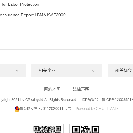
 for Labor Protection
d Assurance Report LBMA ISAE3000
网站地图
法律声明
yright 2021 by CP sd-gold.All Rights Reserved
ICP备案号：鲁ICP备12003551
鲁公网安备 37011202001157号
Powered by CE ULTIMATE