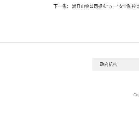
下一条
：
嵩县山金公司抓实“五一”安全防控
Cop